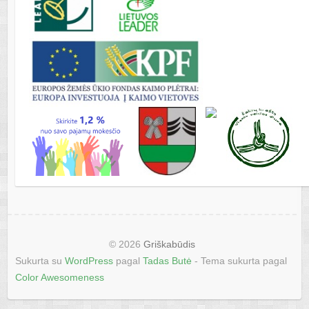
© 2026
Griškabūdis
Sukurta su
WordPress
pagal
Tadas Butė
- Tema sukurta pagal
Color Awesomeness