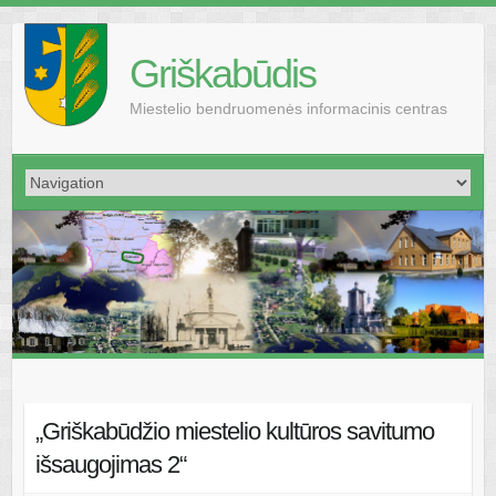
Griškabūdis
Miestelio bendruomenės informacinis centras
„Griškabūdžio miestelio kultūros savitumo
išsaugojimas 2“