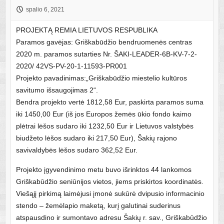
spalio 6, 2021
PROJEKTĄ REMIA LIETUVOS RESPUBLIKA
Paramos gavėjas: Griškabūdžio bendruomenės centras
2020 m. paramos sutarties Nr. ŠAKI-LEADER-6B-KV-7-2-
2020/ 42VS-PV-20-1-11593-PR001
Projekto pavadinimas:„Griškabūdžio miestelio kultūros
savitumo išsaugojimas 2“.
Bendra projekto vertė 1812,58 Eur, paskirta paramos suma
iki 1450,00 Eur (iš jos Europos žemės ūkio fondo kaimo
plėtrai lėšos sudaro iki 1232,50 Eur ir Lietuvos valstybės
biudžeto lėšos sudaro iki 217,50 Eur), Šakių rajono
savivaldybės lėšos sudaro 362,52 Eur.
Projekto įgyvendinimo metu buvo išrinktos 44 lankomos
Griškabūdžio seniūnijos vietos, jiems priskirtos koordinatės.
Viešąjį pirkimą laimėjusi įmonė sukūrė dvipusio informacinio
stendo – žemėlapio maketą, kurį galutinai suderinus
atspausdino ir sumontavo adresu Šakių r. sav., Griškabūdžio