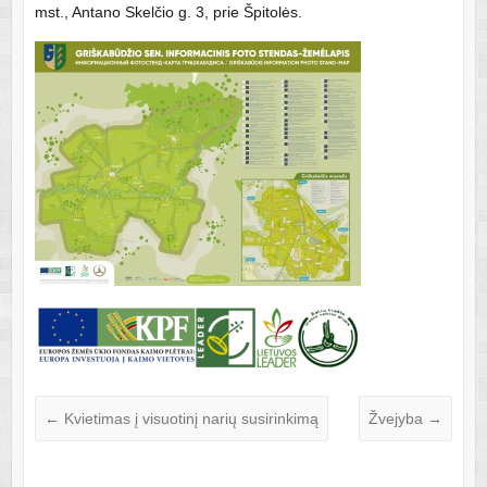
mst., Antano Skelčio g. 3, prie Špitolės.
←
Kvietimas į visuotinį narių susirinkimą
Žvejyba
→