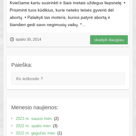
Kviečiame kartu susirinkti ir šiais metais uždegus liepsnelę: •
Prisiminti tuos kūdikius, kurie neteko teisės gyventi dėl
abortų. • Palaikyti tas moteris, kurios patyrė abortą ir
šiandien gedi savo negimusių vaikų. *…
spalio 30, 2014
skaityti daugiau
Paieška:
Ko ieškosite ?
Mėnesio naujienos:
2023 m. sausio mėn.
(2)
2022 m. spalio mėn.
(3)
2022 m. gegužės mėn.
(1)