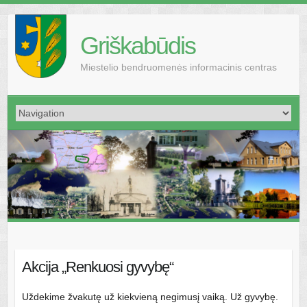
Griškabūdis
Miestelio bendruomenės informacinis centras
Akcija „Renkuosi gyvybę“
Uždekime žvakutę už kiekvieną negimusį vaiką. Už gyvybę.