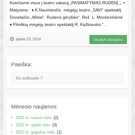
Kviečiame visus į teatro vakarą „PASIMATYMAS RUDENĮ „. •
Matysime : ♦ K.Naumiesčio mėgėjų teatro „SAVI“ spektaklį
Donelaičio „Metai“. Rudens gėrybės“. Rež. L. Mockevičienė
♦ Pilviškių mėgėjų teatro spektaklį R. Kažkausko “…
spalio 23, 2014
skaityti daugiau
Paieška:
Ko ieškosite ?
Mėnesio naujienos:
2023 m. sausio mėn.
(2)
2022 m. spalio mėn.
(3)
2022 m. gegužės mėn.
(1)