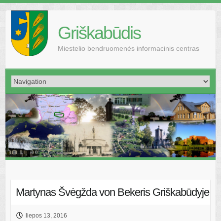
Griškabūdis
Miestelio bendruomenės informacinis centras
Martynas Švėgžda von Bekeris Griškabūdyje
liepos 13, 2016