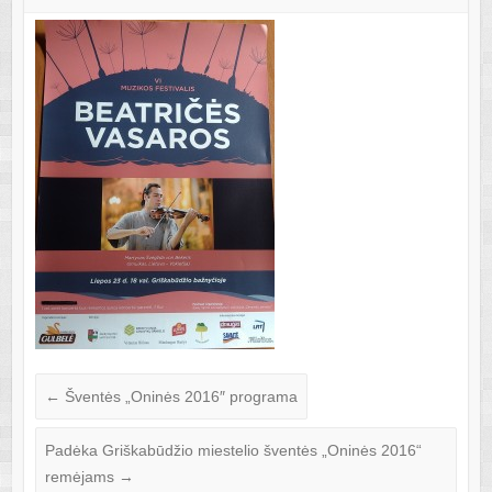
←
Šventės „Oninės 2016″ programa
Padėka Griškabūdžio miestelio šventės „Oninės 2016“
remėjams
→