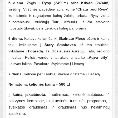
5 diena.
Žygis į
Rysy
(2499m) arba
Krivan
(2494m)
viršūnę. Viršūnės papėdėje aplankome “
Chata pod Rysy
“,
kur ilsimės ir ragaujame kalnų žolelių arbatą. Rysy viena
nuostabiausių Aukštųjų Tatrų viršūnių. Iš čia atsiveria
nuostabi Slovakijos ir Lenkijos kalnų panorama.
6 diena.
Keltuvu keliamės
iki
Skalnate Pleso
ežero ir kalnų
taku keliaujame į
Stary Smokovec
. Iš ten traukiniu
vykstame į
Popradą.
Tai didžiausias Aukštųjų Tatrų regiono
miestas. Poilsis vandens atrakcionų parke „
Aqva city
“.
Laisvas laikas. Pavakare išvykstame į Lietuvą.
7 diena.
Kelionė per Lenkiją. Vakare grįžtame į Lietuvą.
Numatoma kelionės kaina – 580
Lt
Į kainą įskaičiuota:
maitinimas, kelionė autobusu, 4
nakvynės kempinge, ekskursinės, turistinės programos, ,
sveikatos draudimas ir draudimas nuo nelaimingų
atsitikimų.