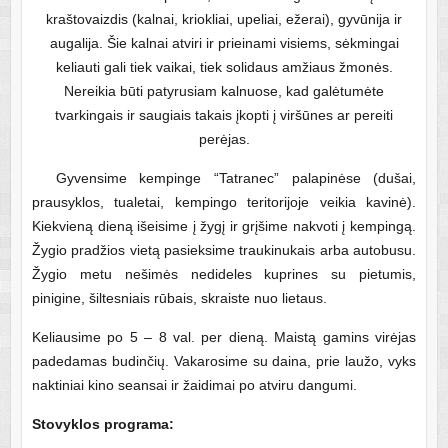
kraštovaizdis (kalnai, kriokliai, upeliai, ežerai), gyvūnija ir
augalija. Šie kalnai atviri ir prieinami visiems, sėkmingai
keliauti gali tiek vaikai, tiek solidaus amžiaus žmonės.
Nereikia būti patyrusiam kalnuose, kad galėtumėte
tvarkingais ir saugiais takais įkopti į viršūnes ar pereiti
perėjas.
Gyvensime kempinge “Tatranec” palapinėse (dušai,
prausyklos, tualetai, kempingo teritorijoje veikia kavinė).
Kiekvieną dieną išeisime į žygį ir grįšime nakvoti į kempingą.
Žygio pradžios vietą pasieksime traukinukais arba autobusu.
Žygio metu nešimės nedideles kuprines su pietumis,
pinigine, šiltesniais rūbais, skraiste nuo lietaus.
Keliausime po 5 – 8 val. per dieną.
Maistą gamins virėjas
padedamas budinčių. Vakarosime su daina, prie laužo, vyks
naktiniai kino seansai ir žaidimai po atviru dangumi.
Stovyklos programa: