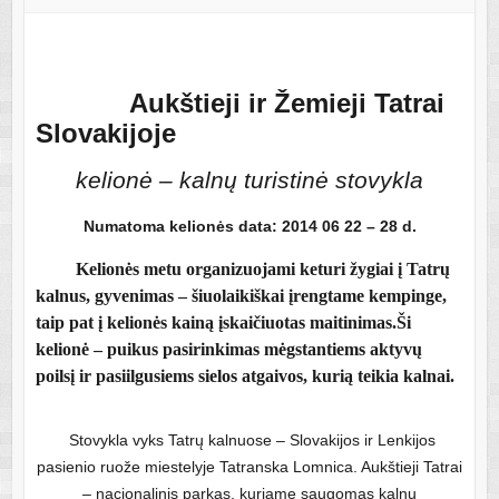
Aukštieji ir Žemieji Tatrai
Slovakijoje
kelionė – kalnų turistinė stovykla
Numatoma kelionės data: 2014 06 22 – 28 d.
Kelionės metu organizuojami keturi žygiai į Tatrų
kalnus, gyvenimas – šiuolaikiškai įrengtame kempinge,
taip pat į kelionės kainą įskaičiuotas maitinimas.Ši
kelionė – puikus pasirinkimas mėgstantiems aktyvų
poilsį ir pasiilgusiems sielos atgaivos, kurią teikia kalnai.
Stovykla vyks Tatrų kalnuose – Slovakijos ir Lenkijos
pasienio ruože miestelyje Tatranska Lomnica. Aukštieji Tatrai
– nacionalinis parkas, kuriame saugomas kalnų