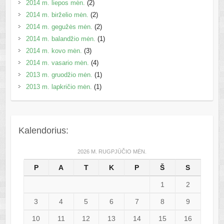
2014 m. liepos mėn.
(2)
2014 m. birželio mėn.
(2)
2014 m. gegužės mėn.
(2)
2014 m. balandžio mėn.
(1)
2014 m. kovo mėn.
(3)
2014 m. vasario mėn.
(4)
2013 m. gruodžio mėn.
(1)
2013 m. lapkričio mėn.
(1)
Kalendorius:
2026 M. RUGPJŪČIO MĖN.
P
A
T
K
P
Š
S
1
2
3
4
5
6
7
8
9
10
11
12
13
14
15
16