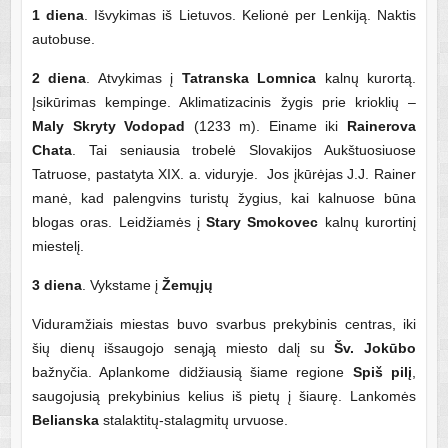
1 diena
. Išvykimas iš Lietuvos. Kelionė per Lenkiją. Naktis
autobuse.
2 diena
. Atvykimas į
Tatranska Lomnica
kalnų kurortą.
Įsikūrimas kempinge. Aklimatizacinis žygis prie krioklių –
Maly Skryty Vodopad
(1233 m). Einame iki
Rainerova
Chata
. Tai seniausia trobelė Slovakijos Aukštuosiuose
Tatruose, pastatyta XIX. a. viduryje. Jos įkūrėjas J.J. Rainer
manė, kad palengvins turistų žygius, kai kalnuose būna
blogas oras. Leidžiamės į
Stary Smokovec
kalnų kurortinį
miestelį.
3 diena
. Vykstame į
Žemųjų
Viduramžiais miestas buvo svarbus prekybinis centras, iki
šių dienų išsaugojo senąją miesto dalį su
Šv. Jokūbo
bažnyčia. Aplankome didžiausią šiame regione
Spiš pilį
,
saugojusią prekybinius kelius iš pietų į šiaurę. Lankomės
Belianska
stalaktitų-stalagmitų urvuose.