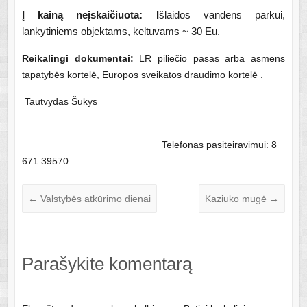
Į kainą neįskaičiuota: I
šlaidos vandens parkui,
lankytiniems objektams, keltuvams ~ 30 Eu.
Reikalingi dokumentai:
LR piliečio pasas arba asmens
tapatybės kortelė, Europos sveikatos draudimo kortelė .
Tautvydas Šukys
Telefonas pasiteiravimui: 8
671 39570
←
Valstybės atkūrimo dienai
Kaziuko mugė
→
Parašykite komentarą