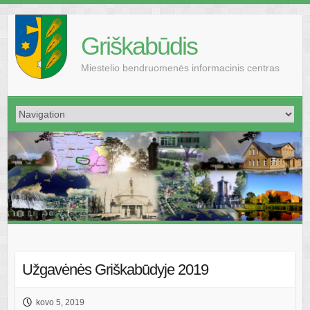
Griškabūdis
Miestelio bendruomenės informacinis centras
Užgavėnės Griškabūdyje 2019
kovo 5, 2019