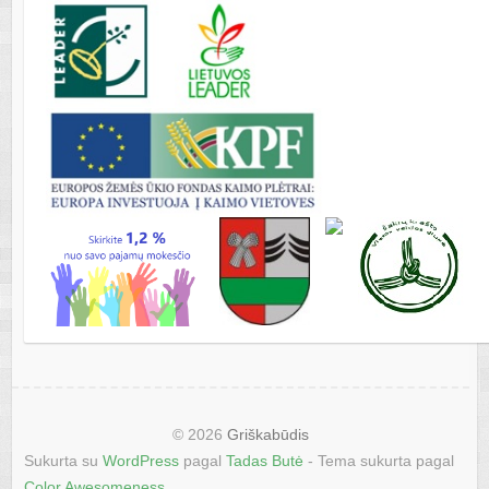
© 2026
Griškabūdis
Sukurta su
WordPress
pagal
Tadas Butė
- Tema sukurta pagal
Color Awesomeness