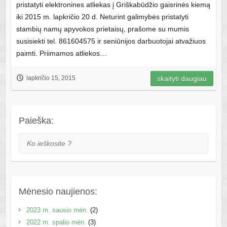
pristatyti elektronines atliekas į Griškabūdžio gaisrinės kiemą
iki 2015 m. lapkričio 20 d. Neturint galimybės pristatyti
stambių namų apyvokos prietaisų, prašome su mumis
susisiekti tel. 861604575 ir seniūnijos darbuotojai atvažiuos
paimti. Priimamos atliekos…
lapkričio 15, 2015
skaityti daugiau
Paieška:
Ko ieškosite ?
Mėnesio naujienos:
2023 m. sausio mėn.
(2)
2022 m. spalio mėn.
(3)