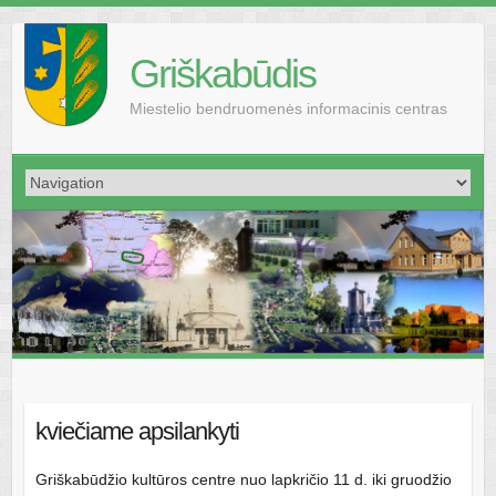
Griškabūdis
Miestelio bendruomenės informacinis centras
kviečiame apsilankyti
Griškabūdžio kultūros centre nuo lapkričio 11 d. iki gruodžio