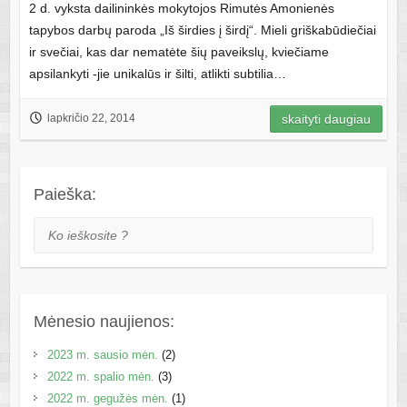
2 d. vyksta dailininkės mokytojos Rimutės Amonienės
tapybos darbų paroda „Iš širdies į širdį“. Mieli griškabūdiečiai
ir svečiai, kas dar nematėte šių paveikslų, kviečiame
apsilankyti -jie unikalūs ir šilti, atlikti subtilia…
lapkričio 22, 2014
skaityti daugiau
Paieška:
Ko ieškosite ?
Mėnesio naujienos:
2023 m. sausio mėn.
(2)
2022 m. spalio mėn.
(3)
2022 m. gegužės mėn.
(1)