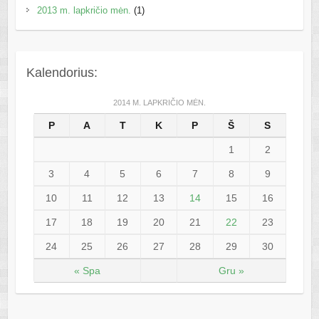
2013 m. lapkričio mėn.
(1)
Kalendorius:
2014 M. LAPKRIČIO MĖN.
P
A
T
K
P
Š
S
1
2
3
4
5
6
7
8
9
10
11
12
13
14
15
16
17
18
19
20
21
22
23
24
25
26
27
28
29
30
« Spa
Gru »